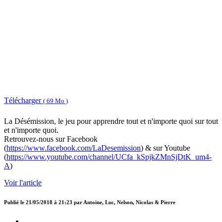
Télécharger
( 69 Mo )
La Désémission, le jeu pour apprendre tout et n'importe quoi sur tout
et n'importe quoi.
Retrouvez-nous sur Facebook
(
https://www.facebook.com/LaDesemission
) & sur Youtube
(
https://www.youtube.com/channel/UCfa_kSpjkZMnSjDtK_um4-
A
)
Voir l'article
Publié le
21/05/2018 à 21:23
par
Antoine, Luc, Nelson, Nicolas & Pierre