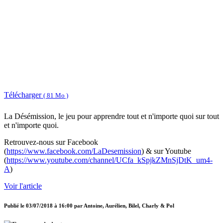
Télécharger
( 81 Mo )
La Désémission, le jeu pour apprendre tout et n'importe quoi sur tout
et n'importe quoi.
Retrouvez-nous sur Facebook
(
https://www.facebook.com/LaDesemission
) & sur Youtube
(
https://www.youtube.com/channel/UCfa_kSpjkZMnSjDtK_um4-
A
)
Voir l'article
Publié le
03/07/2018 à 16:00
par
Antoine, Aurélien, Bilel, Charly & Pol