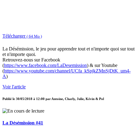
Télécharger
( 64 Mo )
La Désémission, le jeu pour apprendre tout et n'importe quoi sur tout
et n'importe quoi.
Retrouvez-nous sur Facebook
(
https://www.facebook.com/LaDesemission
) & sur Youtube
(
https://www.youtube.com/channel/UCfa_kSpjkZMnSjDtK_um4-
A
)
Voir l'article
Publié le
30/05/2018 à 12:00
par
Antoine, Charly, Julie, Kévin & Pol
La Désémission #41