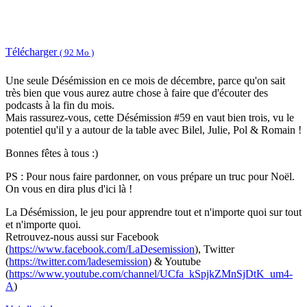
Télécharger
( 92 Mo )
Une seule Désémission en ce mois de décembre, parce qu'on sait
très bien que vous aurez autre chose à faire que d'écouter des
podcasts à la fin du mois.
Mais rassurez-vous, cette Désémission #59 en vaut bien trois, vu le
potentiel qu'il y a autour de la table avec Bilel, Julie, Pol & Romain !
Bonnes fêtes à tous :)
PS : Pour nous faire pardonner, on vous prépare un truc pour Noël.
On vous en dira plus d'ici là !
La Désémission, le jeu pour apprendre tout et n'importe quoi sur tout
et n'importe quoi.
Retrouvez-nous aussi sur Facebook
(
https://www.facebook.com/LaDesemission
), Twitter
(
https://twitter.com/ladesemission
) & Youtube
(
https://www.youtube.com/channel/UCfa_kSpjkZMnSjDtK_um4-
A
)