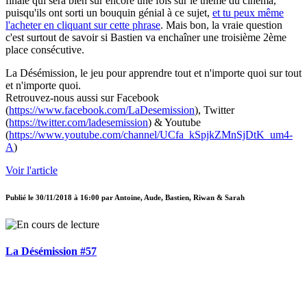
finale qui sera bien sûr encore une fois sur le thème du cinéma,
puisqu'ils ont sorti un bouquin génial à ce sujet,
et tu peux même
l'acheter en cliquant sur cette phrase
. Mais bon, la vraie question
c'est surtout de savoir si Bastien va enchaîner une troisième 2ème
place consécutive.
La Désémission, le jeu pour apprendre tout et n'importe quoi sur tout
et n'importe quoi.
Retrouvez-nous aussi sur Facebook
(
https://www.facebook.com/LaDesemission
), Twitter
(
https://twitter.com/ladesemission
) & Youtube
(
https://www.youtube.com/channel/UCfa_kSpjkZMnSjDtK_um4-
A
)
Voir l'article
Publié le
30/11/2018 à 16:00
par
Antoine, Aude, Bastien, Riwan & Sarah
La Désémission #57