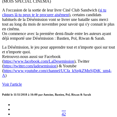
(MOIS SPECIAL CINEMA)
A l'occasion de la sortie de leur livre Ciné Club Sandwich (
si tu
cliques là tu peux te le procurer aisément
), certains candidats
habituels de la Désémission vont se livrer une bataille sans merci
tout au long du mois de novembre pour savoir qui s'y connait le plus
en cinéma.
On commence avec la première demi-finale entre les auteurs ayant
déjà remporté une Désémission : Bastien, Pol, Riwan & Sarah.
La Désémission, le jeu pour apprendre tout et n'importe quoi sur tout
et n'importe quoi.
Retrouvez-nous aussi sur Facebook
(
https://www.facebook.com/LaDesemission
), Twitter
(
https://twitter.com/ladesemission
) & Youtube
(
https://www.youtube.com/channel/UCfa_kSpjkZMnSjDtK_um4-
A
)
Voir l'article
Publié le
11/11/2018 à 16:00
par
Antoine, Bastien, Pol, Riwan & Sarah
…
42