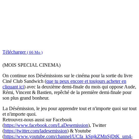
Télécharger
( 66 Mo )
(MOIS SPECIAL CINEMA)
On continue nos Désémissions sur le cinéma pour la sortie du livre
Ciné Club Sandwich (
que tu peux encore et toujours acheter en
cliquant ici
) avec la deuxième demi-finale du mois qui oppose Aude,
Rémi, Vincent & Bastien, repêché de la première demi-finale pour
son plus grand bonheur.
La Désémission, le jeu pour apprendre tout et n'importe quoi sur tout
et n'importe quoi.
Retrouvez-nous aussi sur Facebook
(
https://www.facebook.com/LaDesemission
), Twitter
(
https://twitter.com/ladesemission
) & Youtube
(
https://www.youtube.com/channel/UCfa_kSpjkZMnSjDtK_um4-