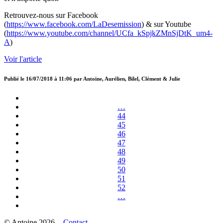
Retrouvez-nous sur Facebook
(
https://www.facebook.com/LaDesemission
) & sur Youtube
(
https://www.youtube.com/channel/UCfa_kSpjkZMnSjDtK_um4-
A
)
Voir l'article
Publié le
16/07/2018 à 11:06
par
Antoine, Aurélien, Bilel, Clément & Julie
…
44
45
46
47
48
49
50
51
52
…
© Antoine 2026 -
Contact