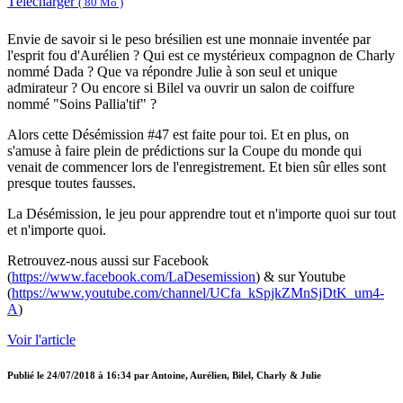
Télécharger
( 80 Mo )
Envie de savoir si le peso brésilien est une monnaie inventée par
l'esprit fou d'Aurélien ? Qui est ce mystérieux compagnon de Charly
nommé Dada ? Que va répondre Julie à son seul et unique
admirateur ? Ou encore si Bilel va ouvrir un salon de coiffure
nommé "Soins Pallia'tif" ?
Alors cette Désémission #47 est faite pour toi. Et en plus, on
s'amuse à faire plein de prédictions sur la Coupe du monde qui
venait de commencer lors de l'enregistrement. Et bien sûr elles sont
presque toutes fausses.
La Désémission, le jeu pour apprendre tout et n'importe quoi sur tout
et n'importe quoi.
Retrouvez-nous aussi sur Facebook
(
https://www.facebook.com/LaDesemission
) & sur Youtube
(
https://www.youtube.com/channel/UCfa_kSpjkZMnSjDtK_um4-
A
)
Voir l'article
Publié le
24/07/2018 à 16:34
par
Antoine, Aurélien, Bilel, Charly & Julie