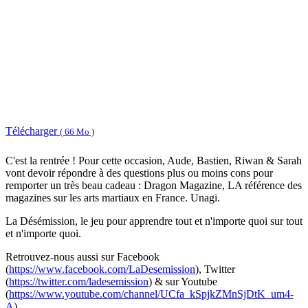
Télécharger
( 66 Mo )
C'est la rentrée ! Pour cette occasion, Aude, Bastien, Riwan & Sarah
vont devoir répondre à des questions plus ou moins cons pour
remporter un très beau cadeau : Dragon Magazine, LA référence des
magazines sur les arts martiaux en France. Unagi.
La Désémission, le jeu pour apprendre tout et n'importe quoi sur tout
et n'importe quoi.
Retrouvez-nous aussi sur Facebook
(
https://www.facebook.com/LaDesemission
), Twitter
(
https://twitter.com/ladesemission
) & sur Youtube
(
https://www.youtube.com/channel/UCfa_kSpjkZMnSjDtK_um4-
A
)