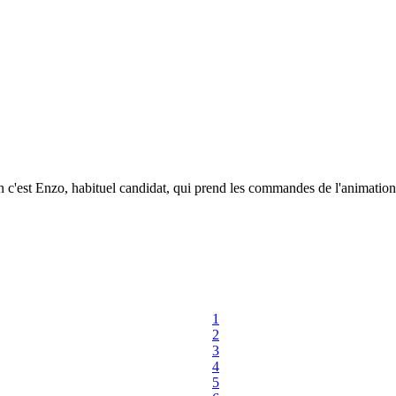
 c'est Enzo, habituel candidat, qui prend les commandes de l'animation,
1
2
3
4
5