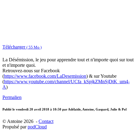
Télécharger
( 55 Mo )
La Désémission, le jeu pour apprendre tout et n'importe quoi sur tout
et n'importe quoi.
Retrouvez-nous sur Facebook
(
https://www.facebook.com/LaDesemission
) & sur Youtube
(
https://www.youtube.com/channel/UCfa_kSpjkZMnSjDtK_um4-
A
)
Permalien
Publié le
vendredi 20 avril 2018 à 10:50
par Adélaïde, Antoine, Gaspard, Julie & Pol
© Antoine 2026 -
Contact
Propulsé par
podCloud