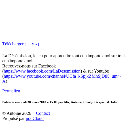
Télécharger
( 63 Mo )
La Désémission, le jeu pour apprendre tout et n'importe quoi sur tout
et n'importe quoi.
Retrouvez-nous sur Facebook
(
https://www.facebook.com/LaDesemission
) & sur Youtube
(
https://www.youtube.com/channel/UCfa_kSpjkZMnSjDtK_um4-
A
)
Permalien
Publié le
vendredi 30 mars 2018 à 15:00
par Alix, Antoine, Charly, Gaspard & Julie
© Antoine 2026 -
Contact
Propulsé par
podCloud