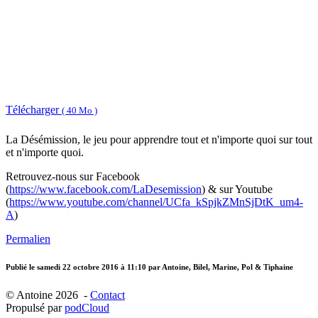
Télécharger
( 40 Mo )
La Désémission, le jeu pour apprendre tout et n'importe quoi sur tout
et n'importe quoi.
Retrouvez-nous sur Facebook
(
https://www.facebook.com/LaDesemission
) & sur Youtube
(
https://www.youtube.com/channel/UCfa_kSpjkZMnSjDtK_um4-
A
)
Permalien
Publié le
samedi 22 octobre 2016 à 11:10
par Antoine, Bilel, Marine, Pol & Tiphaine
© Antoine 2026 -
Contact
Propulsé par
podCloud